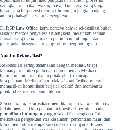
dipilih adalah litigasi atau pengadilan. Namun, proses ini
seringkali memakan waktu, biaya, dan energi yang sangat
besar, serta berpotensi merusak hubungan jangka panjang
antara pihak-pihak yang bersengketa.
Di
RSP Law Office
, kami percaya bahwa rekonsiliasi bukan
sekadar metode penyelesaian sengketa, melainkan sebuah
filosofi yang mengutamakan pemulihan hubungan dan
pencapaian kesepakatan yang saling menguntungkan.
Apa Itu Rekonsiliasi?
Rekonsiliasi sering disamakan dengan mediasi, tetapi
keduanya memiliki perbedaan fundamental.
Mediasi
bertujuan untuk membantu pihak-pihak mencapai
kesepakatan. Mediator bertindak sebagai fasilitator netral,
memastikan komunikasi berjalan efektif, dan membantu
pihak-pihak menemukan titik temu.
Sementara itu,
rekonsiliasi
memiliki tujuan yang lebih luas.
Selain mencapai kesepakatan, rekonsiliasi berfokus pada
pemulihan hubungan
yang rusak akibat sengketa. Ini
melibatkan pengakuan atas kesalahan, permintaan maaf, dan
komitmen untuk memperbaiki masalah yang ada. Proses
rekonsiliasi tidak hanya menyelesaikan masalah di permukaan,