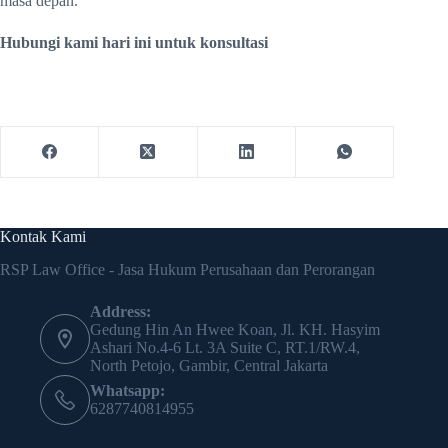
masa depan.
Hubungi kami hari ini untuk konsultasi
Kontak Kami
RSP Law Office - Jasa Hukum Perusahaan dan Perorangan
Address:
Gedung Hin An Hwee Koan, Jl. KH. Hasyim
Ashari No.4-6 Lt. 3A Suite C, RT.1/RW.4,
North Petojo, Gambir, Central Jakarta
Whatsapp:
6287740814955