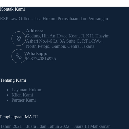
Kontak Kami
RSP Law Office - Jasa Hukum Perusahaan dan Perorangan
Address:
Gedung Hin An Hwee Koan, Jl. KH. Hasyim
Ashari No.4-6 Lt. 3A Suite C, RT.1/RW.4,
North Petojo, Gambir, Central Jakarta
Whatsapp:
6287740814955
Tentang Kami
Layanan Hukum
Klien Kami
Partner Kami
Penghargaan MA RI
Tahun 2021 – Juara I dan Tahun 2022 – Juara III Mahkamah